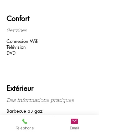
Confort
Services
Connexion Wifi
Télévision
DVD
Extérieur
Des informations pratiques
Barbecue au gaz
Parking privé, Portail électrique
Piscine au sel (7mx3.5m) avec alarme
Téléphone
Email
Orientation : vue jardin